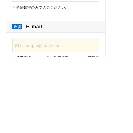
半角数字のみで入力ください。
E-mail
携帯電話のメール受信許可設定について、携帯電
話でドメイン指定受信を設定されている場合は、
「@pochisuma.com」からのメールを受け取れ
るよう設定をお願いいたします
お住いの情報
お住いの形態